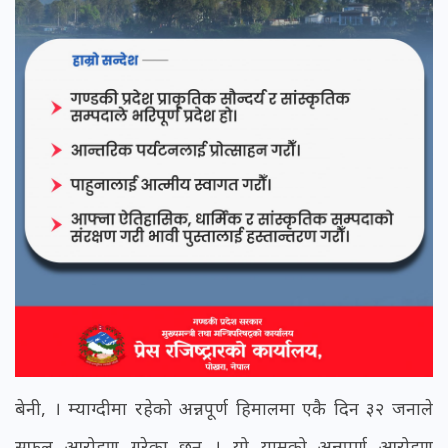
बेनी, । म्याग्दीमा रहेको अन्नपूर्ण हिमालमा एकै दिन ३२ जनाले
सफल आरोहण गरेका छन् । यो यामको अन्नपूर्ण आरोहण