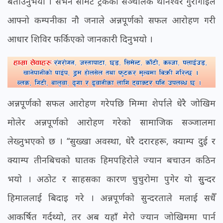
बताउनुभयो । सेभेन समिट ट्रेकका सञ्चालक थानेश्वर गुरागाइँले
आफ्नो कम्पनीका नौ जनाले अन्नपूर्णको सफल आरोहण गरी
आधार शिविर फर्किएको जानकारी दिनुभयो ।
अन्नपूर्णको सफल आरोहण गरेपछि मिग्मा शेर्पाले धेरै जोखिम
मोलेर अन्नपूर्णको आरोहण गरेको सामाजिक सञ्जालमा
लेख्नुभएको छ । ‘‘सुख्खा अवस्था, धेरै दरारहरू, क्याम्प दुई र
क्याम्प तीनबिचको घातक हिमपहिरोले ज्यान बचाउन कठिन
भयो । अठोट र साहसका कारण चुचुरोमा पुगेर यो सुुन्दर
हिमाललाई बिदाइ गरे । अन्नपूर्णको सुन्दरताले मलाई सधैँ
आकर्षित गर्दथ्यो, तर अब यहाँ मेरो ज्यान जोखिममा पार्न