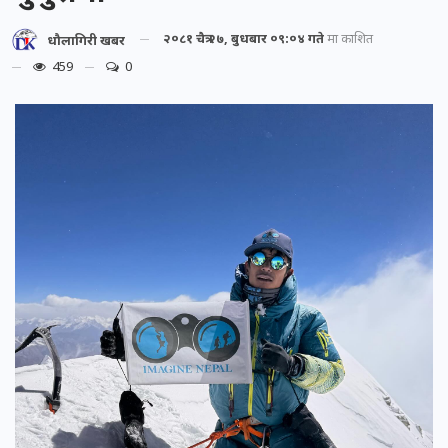
२०८१ चैत्र २७, बुधबार ०९:०४ गते
मा प्रकाशित
धौलागिरी खबर
459
0