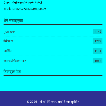
ठेगाना : बेनी नगरपालिका–७ म्याग्दी
सम्पर्क न.: ०६९५२१२४२,९८४७६३३५६९
धेरै रुचाइएका
मुख्य खबर
4142
बेनी न.पा.
1725
आर्थिक
1184
स्वास्थ्य/शिक्षा/समाज
1064
फेसबुक पेज
© 2026 - धौलागिरी खबर. सर्वाधिकार सुरक्षित