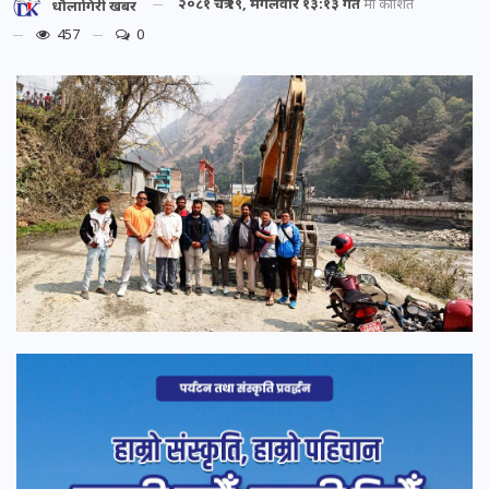
२०८१ चैत्र १९, मंगलवार १३:१३ गते
मा प्रकाशित
धौलागिरी खबर
457
0