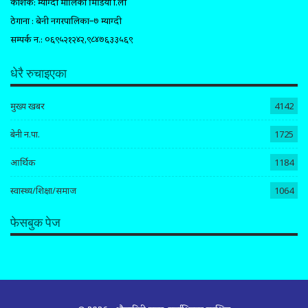
प्रकाशक: म्याग्दी मालिका मिडिया प्रा.ली
ठेगाना : बेनी नगरपालिका–७ म्याग्दी
सम्पर्क न.: ०६९५२१२४२,९८४७६३३५६९
धेरै रुचाइएका
मुख्य खबर
4142
बेनी न.पा.
1725
आर्थिक
1184
स्वास्थ्य/शिक्षा/समाज
1064
फेसबुक पेज