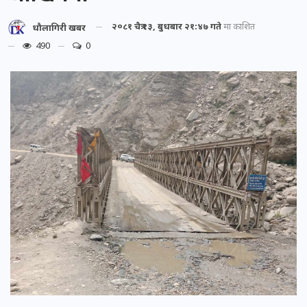
२०८१ चैत्र १३, बुधबार २१:४७ गते
मा प्रकाशित
धौलागिरी खबर
490
0