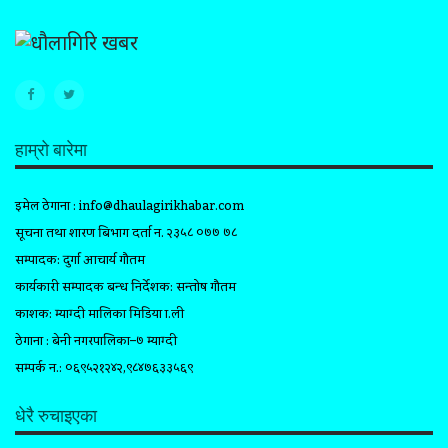
हाम्रो बारेमा
इमेल ठेगाना :
info@dhaulagirikhabar.com
सूचना तथा प्रशारण बिभाग दर्ता न. २३५८ ०७७ ७८
सम्पादक: दुर्गा आचार्य गौतम
कार्यकारी सम्पादक प्रबन्ध निर्देशक: सन्तोष गौतम
प्रकाशक: म्याग्दी मालिका मिडिया प्रा.ली
ठेगाना : बेनी नगरपालिका–७ म्याग्दी
सम्पर्क न.: ०६९५२१२४२,९८४७६३३५६९
धेरै रुचाइएका