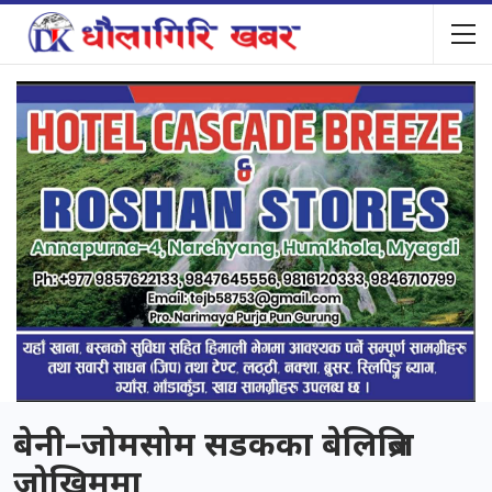
बेनी–जोमसोम सडकका बेलिब्रिज
जोखिममा