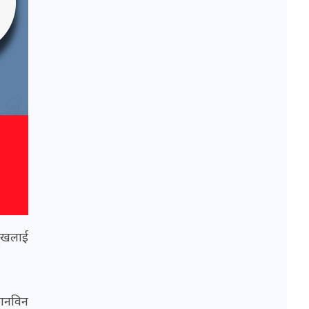
मुखलाई
छानविन