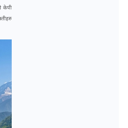
ी केपी
्तीहरु