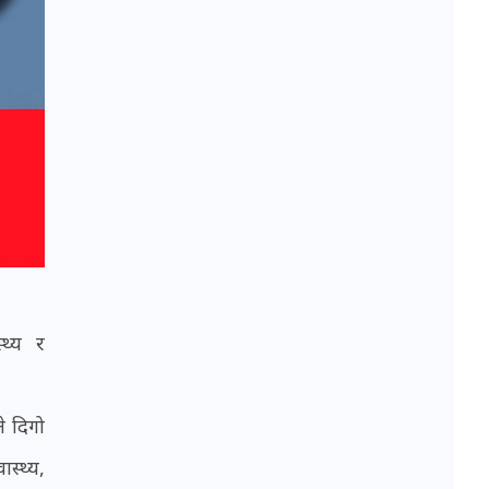
्थ्य र
े दिगो
स्थ्य,