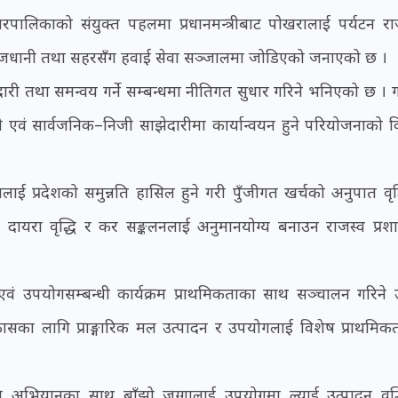
रपालिकाको संयुक्त पहलमा प्रधानमन्त्रीबाट पोखरालाई पर्यटन र
ा राजधानी तथा सहरसँग हवाई सेवा सञ्जालमा जोडिएको जनाएको छ ।
ेदारी तथा समन्वय गर्ने सम्बन्धमा नीतिगत सुधार गरिने भनिएको छ । 
 निजी एवं सार्वजनिक–निजी साझेदारीमा कार्यान्वयन हुने परियोजनाको 
ई प्रदेशको समुन्नति हासिल हुने गरी पुँजीगत खर्चको अनुपात वृद्धि
 दायरा वृद्धि र कर सङ्कलनलाई अनुमानयोग्य बनाउन राजस्व प्र
द्धन एवं उपयोगसम्बन्धी कार्यक्रम प्राथमिकताका साथ सञ्चालन गरिने 
कासका लागि प्राङ्गारिक मल उत्पादन र उपयोगलाई विशेष प्राथमिक
न्ने अभियानका साथ बाँझो जग्गालाई उपयोगमा ल्याई उत्पादन वृद्ध