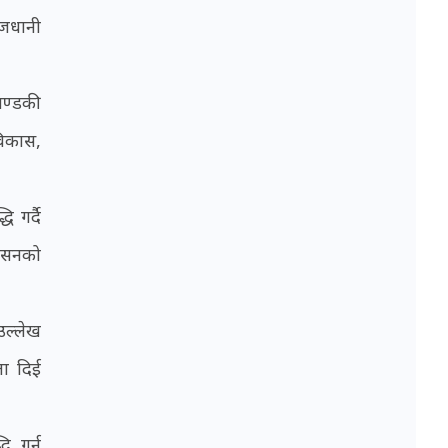
ाजधानी
गण्डकी
विकास,
 गर्दै
शासनको
उल्लेख
ता दिई
ि गर्न