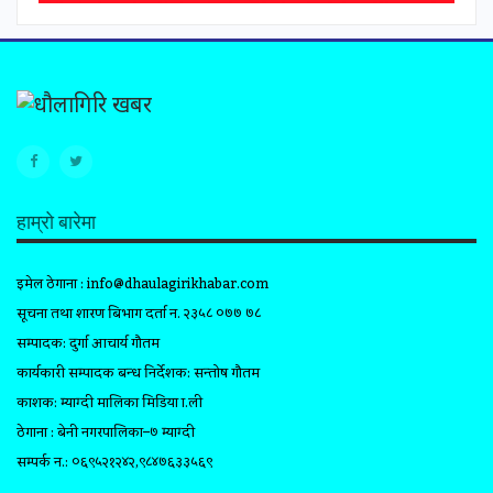
हाम्रो बारेमा
इमेल ठेगाना :
info@dhaulagirikhabar.com
सूचना तथा प्रशारण बिभाग दर्ता न. २३५८ ०७७ ७८
सम्पादक: दुर्गा आचार्य गौतम
कार्यकारी सम्पादक प्रबन्ध निर्देशक: सन्तोष गौतम
प्रकाशक: म्याग्दी मालिका मिडिया प्रा.ली
ठेगाना : बेनी नगरपालिका–७ म्याग्दी
सम्पर्क न.: ०६९५२१२४२,९८४७६३३५६९