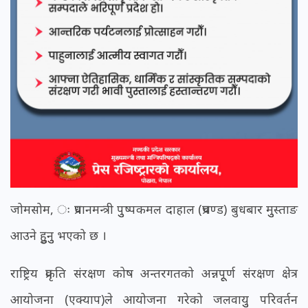
जोमसोम, ः प्रधानमन्त्री पुुष्पकमल दाहाल (प्रचण्ड) बुधबार मुुस्ताङ
आउने हुुनुु भएको छ ।
राष्ट्रिय प्रकृति संरक्षण कोष अन्तरगतको अन्नपूूर्ण संरक्षण क्षेत्र
आयोजना (एक्याप)ले आयोजना गरेको जलवायुु परिवर्तन