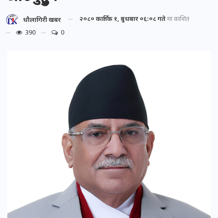
२०८० कार्तिक १, बुधबार ०६:०८ गते
मा प्रकाशित
धौलागिरी खबर
390
0