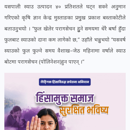
यसपाली स्याउ उत्पादन ४० प्रतिशतले घट्न सक्ने अनुुमान
गरिएको कृषि ज्ञान केन्द्र मुस्ताङका प्रमुुख प्रकाश बस्ताकोटीले
बताउनुुभयो । “फुल खेलेर परागसेचन हुुने समयमा धेरै बर्षा हुँदा
फुलबाट स्याउको दाना कम लागेको छ,” उहाँले भन्नुुभयो “यसवर्ष
स्याउको फुल फुल्ने समय वैशाख–जेठ महिनामा वर्षाले स्याउ
बोटमा परागसेचन (पोलिनेशन)हुन पाएन् ।”