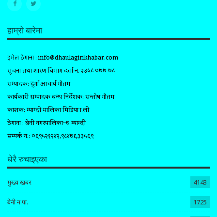
हाम्रो बारेमा
इमेल ठेगाना :
info@dhaulagirikhabar.com
सूचना तथा प्रशारण बिभाग दर्ता न. २३५८ ०७७ ७८
सम्पादक: दुर्गा आचार्य गौतम
कार्यकारी सम्पादक प्रबन्ध निर्देशक: सन्तोष गौतम
प्रकाशक: म्याग्दी मालिका मिडिया प्रा.ली
ठेगाना : बेनी नगरपालिका–७ म्याग्दी
सम्पर्क न.: ०६९५२१२४२,९८४७६३३५६९
धेरै रुचाइएका
मुख्य खबर
4143
बेनी न.पा.
1725