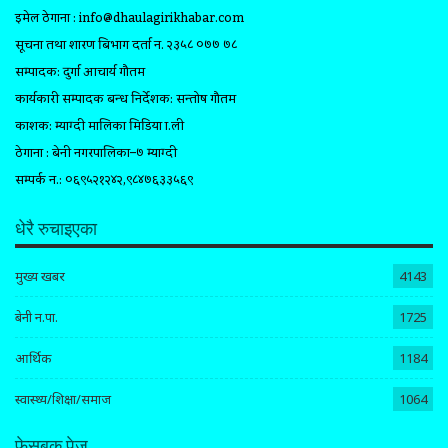
इमेल ठेगाना :
info@dhaulagirikhabar.com
सूचना तथा प्रशारण बिभाग दर्ता न. २३५८ ०७७ ७८
सम्पादक: दुर्गा आचार्य गौतम
कार्यकारी सम्पादक प्रबन्ध निर्देशक: सन्तोष गौतम
प्रकाशक: म्याग्दी मालिका मिडिया प्रा.ली
ठेगाना : बेनी नगरपालिका–७ म्याग्दी
सम्पर्क न.: ०६९५२१२४२,९८४७६३३५६९
धेरै रुचाइएका
मुख्य खबर
4143
बेनी न.पा.
1725
आर्थिक
1184
स्वास्थ्य/शिक्षा/समाज
1064
फेसबुक पेज