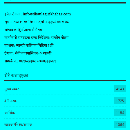
इमेल ठेगाना :
info@dhaulagirikhabar.com
सूचना तथा प्रशारण बिभाग दर्ता न. २३५८ ०७७ ७८
सम्पादक: दुर्गा आचार्य गौतम
कार्यकारी सम्पादक प्रबन्ध निर्देशक: सन्तोष गौतम
प्रकाशक: म्याग्दी मालिका मिडिया प्रा.ली
ठेगाना : बेनी नगरपालिका–७ म्याग्दी
सम्पर्क न.: ०६९५२१२४२,९८४७६३३५६९
धेरै रुचाइएका
मुख्य खबर
4143
बेनी न.पा.
1725
आर्थिक
1184
स्वास्थ्य/शिक्षा/समाज
1064