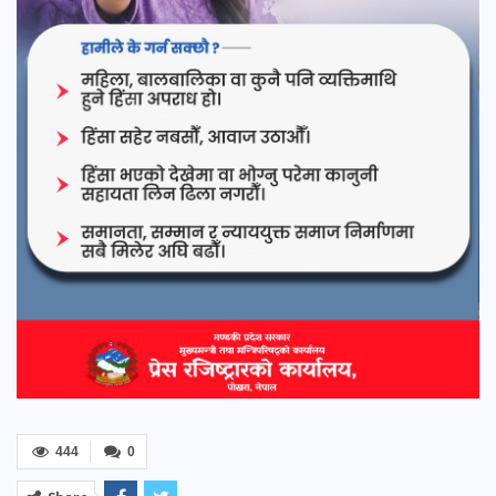
444
0