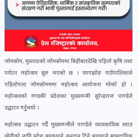
जोमसोम, मुस्ताङको जोमसोममा बिहीबारदेखि पहिलो कृषि तथा
पर्यटन महोत्सव सुरु भएको छ । घरपझोङ गाउँपालिकाले
पहिलोपल्ट जोमसोमममा महोत्सव आयोजना गरेको हो ।
महोत्सवको गण्डकी प्रदेशका मुख्यमन्त्री सुरेन्द्रराज पाण्डेले
उद्घाटन गर्नुुभयो ।
महोत्सव उद्घाटन गर्दै मुख्यमन्त्रीले पाण्डेले व्यावसायिक स्याउ
खेतीको लागि प्रदेश सरकारले अनुदान दिने भएकाले सामुदायिक