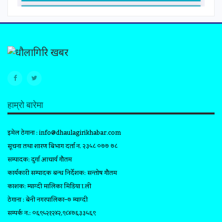
हाम्रो बारेमा
इमेल ठेगाना :
info@dhaulagirikhabar.com
सूचना तथा प्रशारण बिभाग दर्ता न. २३५८ ०७७ ७८
सम्पादक: दुर्गा आचार्य गौतम
कार्यकारी सम्पादक प्रबन्ध निर्देशक: सन्तोष गौतम
प्रकाशक: म्याग्दी मालिका मिडिया प्रा.ली
ठेगाना : बेनी नगरपालिका–७ म्याग्दी
सम्पर्क न.: ०६९५२१२४२,९८४७६३३५६९