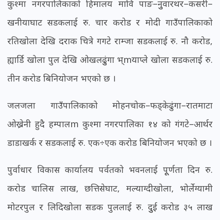
कुश्मा नगरपालिकाको हिमालय मावि पाङ–नुुवारथर–कसरी–
खनीयाघाट सडकलाई रु. चार करोड र मोदी गाउँपालिकाको
रतिखोला देखि दराक चित्रे गगटे राम्जा सडकलाई रु. नौ करोड,
ह्यार्डि खोला पुल देखि ओखलढुुंगा भ्mयाप्ले खोला सडकलाई रु.
तीन करोड बिनियोजन भएको छ ।
जलजला गाउँपालिकाको मोहनचोक–फड्केढुंगा–रातमाटा
ओख्रेनी हुदै हम्पालm कुश्मा नगरपालिका १४ को गंगटे–आर्थर
डाडाखर्क र सडकलाई रु. एक÷एक करोड बिनियोजन भएको छ ।
पुर्वाधार विकास कार्यालय पर्वतको भवनलाई पूूर्णता दिन रु.
करोड चालिस लाख, छत्तिसेघाट, मल्याग्दीखोला, भोर्लेग्यामी
मोटरपुल र लिदिखोला सडक पुललाई रु. दुुई करोड ३५ लाख