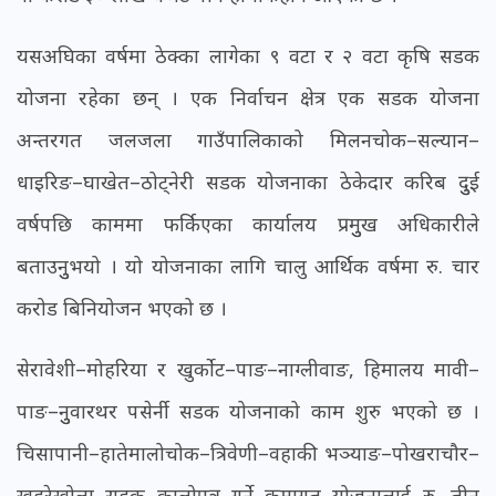
यसअघिका वर्षमा ठेक्का लागेका ९ वटा र २ वटा कृषि सडक
योजना रहेका छन् । एक निर्वाचन क्षेत्र एक सडक योजना
अन्तरगत जलजला गाउँपालिकाको मिलनचोक–सल्यान–
धाइरिङ–घाखेत–ठोट्नेरी सडक योजनाका ठेकेदार करिब दुुई
वर्षपछि काममा फर्किएका कार्यालय प्रमुुख अधिकारीले
बताउनुुभयो । यो योजनाका लागि चालु आर्थिक वर्षमा रु. चार
करोड बिनियोजन भएको छ ।
सेरावेशी–मोहरिया र खुर्कोट–पाङ–नाग्लीवाङ, हिमालय मावी–
पाङ–नुुवारथर पसेर्नी सडक योजनाको काम शुरु भएको छ ।
चिसापानी–हातेमालोचोक–त्रिवेणी–वहाकी भञ्याङ–पोखराचौर–
खहरेखोला सडक कालोपत्र गर्ने क्रमागत योजनालाई रु. तीन