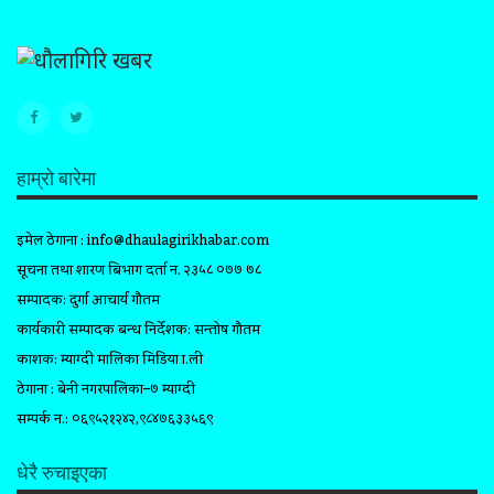
हाम्रो बारेमा
इमेल ठेगाना :
info@dhaulagirikhabar.com
सूचना तथा प्रशारण बिभाग दर्ता न. २३५८ ०७७ ७८
सम्पादक: दुर्गा आचार्य गौतम
कार्यकारी सम्पादक प्रबन्ध निर्देशक: सन्तोष गौतम
प्रकाशक: म्याग्दी मालिका मिडिया प्रा.ली
ठेगाना : बेनी नगरपालिका–७ म्याग्दी
सम्पर्क न.: ०६९५२१२४२,९८४७६३३५६९
धेरै रुचाइएका