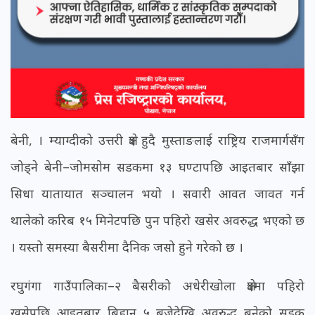
बेनी, । म्याग्दीको उत्तरी क्षेत्र हुदै मुस्ताङलाई राष्ट्रिय राजमार्गसँग
जोड्ने बेनी–जोमसोम सडकमा १३ घण्टापछि आइतबार साँझा
सिधा यातायात सञ्चालन भयो । सवारी आवत जावत गर्न
थालेको करिब १५ मिनेटपछि पुन पहिरो खसेर अवरुद्ध भएको छ
। यस्तो समस्या बैसरीमा दैनिक जसो हुने गरेको छ ।
रघुगंगा गाउँपालिका–२ बैसरीको अधेरीखोला क्षेत्रमा पहिरो
खसेपछि आइतबार बिहान ५ बजेदेखि अवरुद्ध बनेको सडक