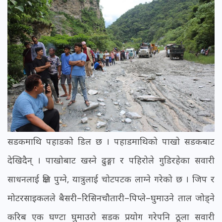
सडकमाथि पहाडको डिल छ । पहाडमाथिको पाखो सडकबाट
देखिदैन् । पाखोबाट खस्ने ढुङ्गा र पहिरोले गुडिरहेका सवारी
साधनलाई क्षति पुग्ने, यात्रुलाई चोटपटक लाग्ने गरेको छ । जिप र
मोटरसाइकलले बैसरी–रिसिनचौतारी–पिप्ले–घुमाउने ताल जोड्ने
करिब एक घण्टा घुमाउरो सडक प्रयोग गरेपनि ठूला सवारी