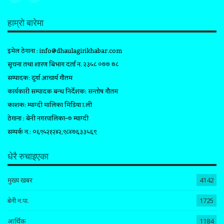
हाम्रो बारेमा
इमेल ठेगाना :
info@dhaulagirikhabar.com
सूचना तथा प्रशारण बिभाग दर्ता न. २३५८ ०७७ ७८
सम्पादक: दुर्गा आचार्य गौतम
कार्यकारी सम्पादक प्रबन्ध निर्देशक: सन्तोष गौतम
प्रकाशक: म्याग्दी मालिका मिडिया प्रा.ली
ठेगाना : बेनी नगरपालिका–७ म्याग्दी
सम्पर्क न.: ०६९५२१२४२,९८४७६३३५६९
धेरै रुचाइएका
मुख्य खबर
4142
बेनी न.पा.
1725
आर्थिक
1184