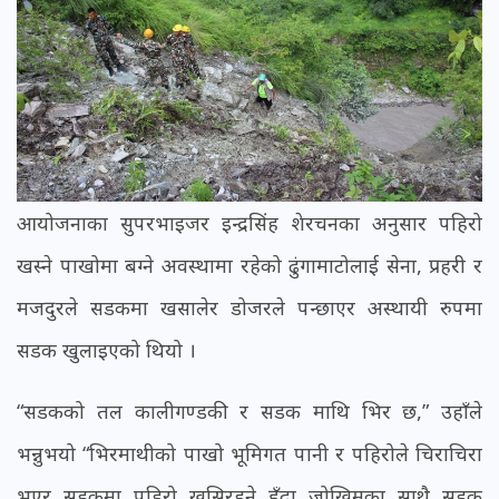
आयोजनाका सुपरभाइजर इन्द्रसिंह शेरचनका अनुसार पहिरो
खस्ने पाखोमा बग्ने अवस्थामा रहेको ढुंगामाटोलाई सेना, प्रहरी र
मजदुरले सडकमा खसालेर डोजरले पन्छाएर अस्थायी रुपमा
सडक खुलाइएको थियो ।
“सडकको तल कालीगण्डकी र सडक माथि भिर छ,” उहाँले
भन्नुभयो “भिरमाथीको पाखो भूमिगत पानी र पहिरोले चिराचिरा
भएर सडकमा पहिरो खसिरहने हुँदा जोखिमका साथै सडक