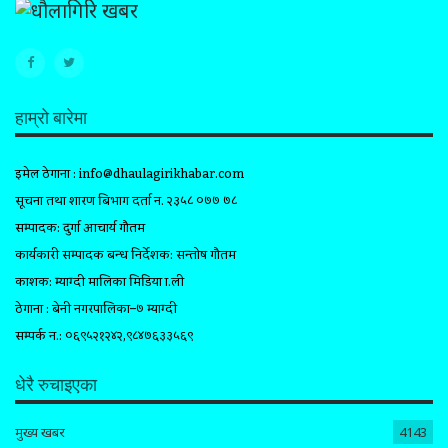
हाम्रो बारेमा
इमेल ठेगाना :
info@dhaulagirikhabar.com
सूचना तथा प्रशारण बिभाग दर्ता न. २३५८ ०७७ ७८
सम्पादक: दुर्गा आचार्य गौतम
कार्यकारी सम्पादक प्रबन्ध निर्देशक: सन्तोष गौतम
प्रकाशक: म्याग्दी मालिका मिडिया प्रा.ली
ठेगाना : बेनी नगरपालिका–७ म्याग्दी
सम्पर्क न.: ०६९५२१२४२,९८४७६३३५६९
धेरै रुचाइएका
मुख्य खबर
4143