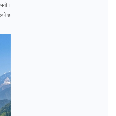
ुभयो ।
भएको छ