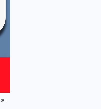
ो छ ।