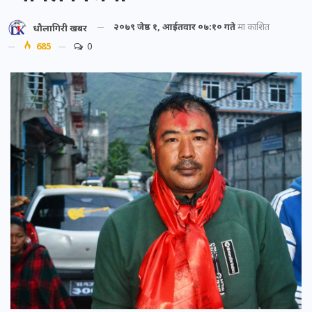
२०७९ जेष्ठ १, आईतवार ०७:१० गते
मा प्रकाशित
धौलागिरी खबर
685
0