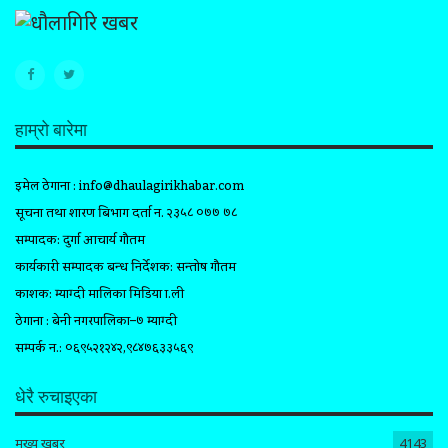
हाम्रो बारेमा
इमेल ठेगाना :
info@dhaulagirikhabar.com
सूचना तथा प्रशारण बिभाग दर्ता न. २३५८ ०७७ ७८
सम्पादक: दुर्गा आचार्य गौतम
कार्यकारी सम्पादक प्रबन्ध निर्देशक: सन्तोष गौतम
प्रकाशक: म्याग्दी मालिका मिडिया प्रा.ली
ठेगाना : बेनी नगरपालिका–७ म्याग्दी
सम्पर्क न.: ०६९५२१२४२,९८४७६३३५६९
धेरै रुचाइएका
मुख्य खबर
4143