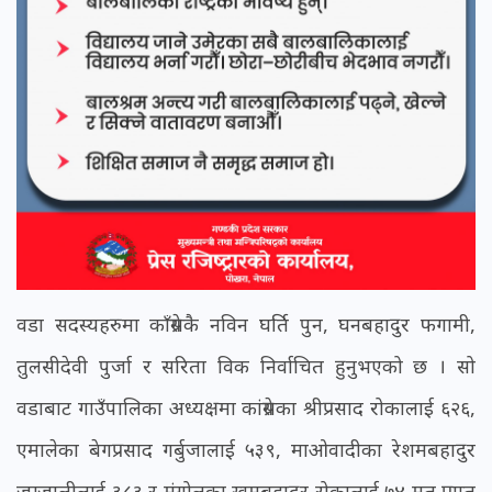
वडा सदस्यहरुमा काँग्रेसकै नविन घर्ति पुन, घनबहादुर फगामी,
तुलसीदेवी पुर्जा र सरिता विक निर्वाचित हुनुभएको छ । सो
वडाबाट गाउँपालिका अध्यक्षमा कांग्रेसका श्रीप्रसाद रोकालाई ६२६,
एमालेका बेगप्रसाद गर्बुजालाई ५३९, माओवादीका रेशमबहादुर
जुग्जालीलाई ३८३ र मंगोलका खमबहादुर रोकालाई ७४ मत प्राप्त