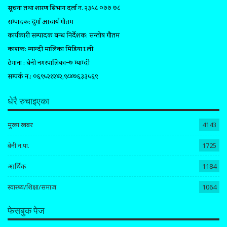
सूचना तथा प्रशारण बिभाग दर्ता न. २३५८ ०७७ ७८
सम्पादक: दुर्गा आचार्य गौतम
कार्यकारी सम्पादक प्रबन्ध निर्देशक: सन्तोष गौतम
प्रकाशक: म्याग्दी मालिका मिडिया प्रा.ली
ठेगाना : बेनी नगरपालिका–७ म्याग्दी
सम्पर्क न.: ०६९५२१२४२,९८४७६३३५६९
धेरै रुचाइएका
मुख्य खबर
4143
बेनी न.पा.
1725
आर्थिक
1184
स्वास्थ्य/शिक्षा/समाज
1064
फेसबुक पेज