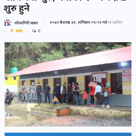
शुरु हुने
२०७९ बैशाख ३१, शनिबार ०९:५१ गते
मा प्रकाशित
धौलागिरी खबर
869
0