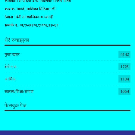
कार्यकारी सम्पादक प्रबन्ध निर्देशक: सन्तोष गौतम
प्रकाशक: म्याग्दी मालिका मिडिया प्रा.ली
ठेगाना : बेनी नगरपालिका–७ म्याग्दी
सम्पर्क न.: ०६९५२१२४२,९८४७६३३५६९
धेरै रुचाइएका
मुख्य खबर
4142
बेनी न.पा.
1725
आर्थिक
1184
स्वास्थ्य/शिक्षा/समाज
1064
फेसबुक पेज