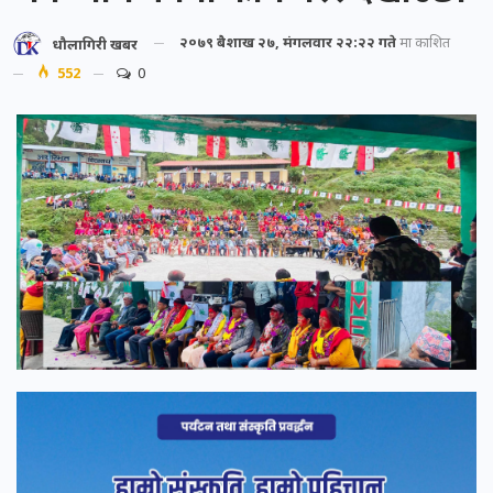
२०७९ बैशाख २७, मंगलवार २२:२२ गते
मा प्रकाशित
धौलागिरी खबर
552
0