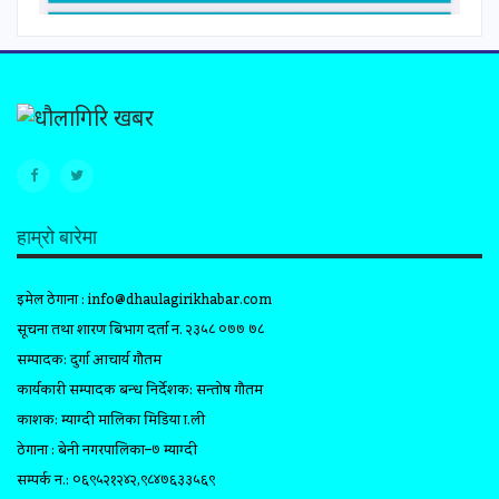
हाम्रो बारेमा
इमेल ठेगाना :
info@dhaulagirikhabar.com
सूचना तथा प्रशारण बिभाग दर्ता न. २३५८ ०७७ ७८
सम्पादक: दुर्गा आचार्य गौतम
कार्यकारी सम्पादक प्रबन्ध निर्देशक: सन्तोष गौतम
प्रकाशक: म्याग्दी मालिका मिडिया प्रा.ली
ठेगाना : बेनी नगरपालिका–७ म्याग्दी
सम्पर्क न.: ०६९५२१२४२,९८४७६३३५६९