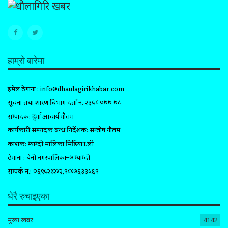
हाम्रो बारेमा
इमेल ठेगाना :
info@dhaulagirikhabar.com
सूचना तथा प्रशारण बिभाग दर्ता न. २३५८ ०७७ ७८
सम्पादक: दुर्गा आचार्य गौतम
कार्यकारी सम्पादक प्रबन्ध निर्देशक: सन्तोष गौतम
प्रकाशक: म्याग्दी मालिका मिडिया प्रा.ली
ठेगाना : बेनी नगरपालिका–७ म्याग्दी
सम्पर्क न.: ०६९५२१२४२,९८४७६३३५६९
धेरै रुचाइएका
मुख्य खबर
4142