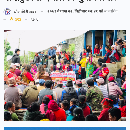
२०७९ बैशाख २२, बिहीबार २२:४१ गते
मा प्रकाशित
धौलागिरी खबर
503
0