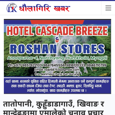
तातोपानी, कुहुँ, डाडागाउँ, खिवाङ र
मान्द्रेढुङामा एमालेको चुनाव प्रचार