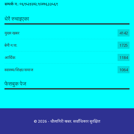
सम्पर्क न.: ०६९५२१२४२,९८४७६३३५६९
धेरै रुचाइएका
मुख्य खबर
4142
बेनी न.पा.
1725
आर्थिक
1184
स्वास्थ्य/शिक्षा/समाज
1064
फेसबुक पेज
© 2026 - धौलागिरी खबर. सर्वाधिकार सुरक्षित