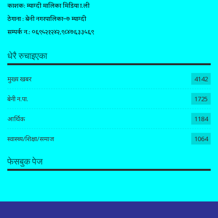
प्रकाशक: म्याग्दी मालिका मिडिया प्रा.ली
ठेगाना : बेनी नगरपालिका–७ म्याग्दी
सम्पर्क न.: ०६९५२१२४२,९८४७६३३५६९
धेरै रुचाइएका
मुख्य खबर
4142
बेनी न.पा.
1725
आर्थिक
1184
स्वास्थ्य/शिक्षा/समाज
1064
फेसबुक पेज