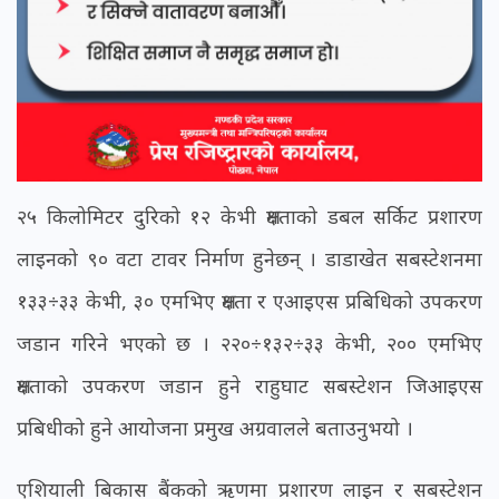
२५ किलोमिटर दुरिको १२ केभी क्षमताको डबल सर्किट प्रशारण
लाइनको ९० वटा टावर निर्माण हुनेछन् । डाडाखेत सबस्टेशनमा
१३३÷३३ केभी, ३० एमभिए क्षमता र एआइएस प्रबिधिको उपकरण
जडान गरिने भएको छ । २२०÷१३२÷३३ केभी, २०० एमभिए
क्षमताको उपकरण जडान हुने राहुघाट सबस्टेशन जिआइएस
प्रबिधीको हुने आयोजना प्रमुख अग्रवालले बताउनुभयो ।
एशियाली बिकास बैंकको ऋणमा प्रशारण लाइन र सबस्टेशन