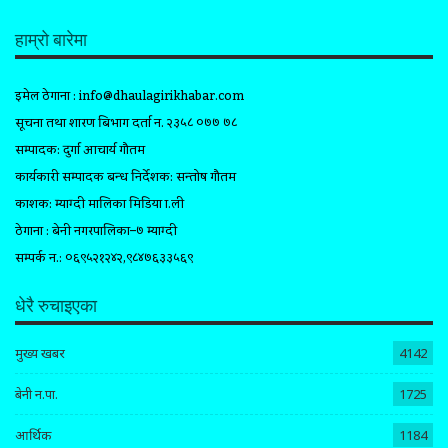
हाम्रो बारेमा
इमेल ठेगाना :
info@dhaulagirikhabar.com
सूचना तथा प्रशारण बिभाग दर्ता न. २३५८ ०७७ ७८
सम्पादक: दुर्गा आचार्य गौतम
कार्यकारी सम्पादक प्रबन्ध निर्देशक: सन्तोष गौतम
प्रकाशक: म्याग्दी मालिका मिडिया प्रा.ली
ठेगाना : बेनी नगरपालिका–७ म्याग्दी
सम्पर्क न.: ०६९५२१२४२,९८४७६३३५६९
धेरै रुचाइएका
मुख्य खबर
4142
बेनी न.पा.
1725
आर्थिक
1184