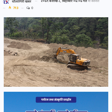
२०७९ बैशाख ८, बिहीबार ०७:०७ गते
मा प्रकाशित
धौलागिरी खबर
713
0