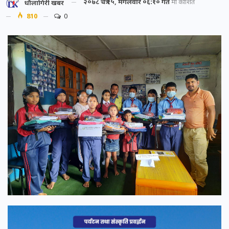
२०७८ चैत्र १५, मंगलवार ०६:१० गते
मा प्रकाशित
धौलागिरी खबर
810
0