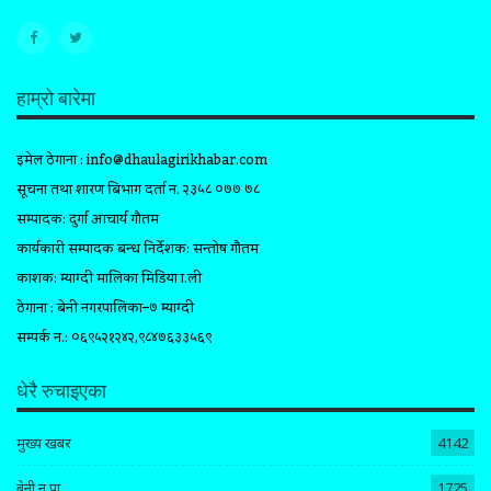
हाम्रो बारेमा
इमेल ठेगाना :
info@dhaulagirikhabar.com
सूचना तथा प्रशारण बिभाग दर्ता न. २३५८ ०७७ ७८
सम्पादक: दुर्गा आचार्य गौतम
कार्यकारी सम्पादक प्रबन्ध निर्देशक: सन्तोष गौतम
प्रकाशक: म्याग्दी मालिका मिडिया प्रा.ली
ठेगाना : बेनी नगरपालिका–७ म्याग्दी
सम्पर्क न.: ०६९५२१२४२,९८४७६३३५६९
धेरै रुचाइएका
मुख्य खबर
4142
बेनी न.पा.
1725