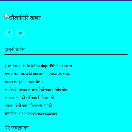
हाम्रो बारेमा
इमेल ठेगाना :
info@dhaulagirikhabar.com
सूचना तथा प्रशारण बिभाग दर्ता न. २३५८ ०७७ ७८
सम्पादक: दुर्गा आचार्य गौतम
कार्यकारी सम्पादक प्रबन्ध निर्देशक: सन्तोष गौतम
प्रकाशक: म्याग्दी मालिका मिडिया प्रा.ली
ठेगाना : बेनी नगरपालिका–७ म्याग्दी
सम्पर्क न.: ०६९५२१२४२,९८४७६३३५६९
धेरै रुचाइएका