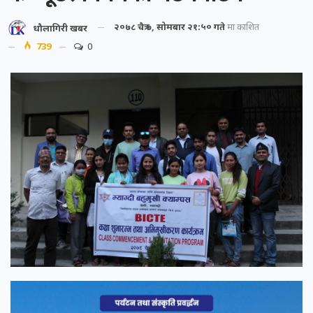
२०७८ चैत्र ७, सोमबार २१:५० गते
मा प्रकाशित
धौलागिरी खबर
739
0