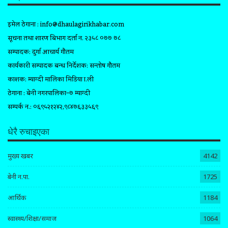
इमेल ठेगाना :
info@dhaulagirikhabar.com
सूचना तथा प्रशारण बिभाग दर्ता न. २३५८ ०७७ ७८
सम्पादक: दुर्गा आचार्य गौतम
कार्यकारी सम्पादक प्रबन्ध निर्देशक: सन्तोष गौतम
प्रकाशक: म्याग्दी मालिका मिडिया प्रा.ली
ठेगाना : बेनी नगरपालिका–७ म्याग्दी
सम्पर्क न.: ०६९५२१२४२,९८४७६३३५६९
धेरै रुचाइएका
मुख्य खबर
4142
बेनी न.पा.
1725
आर्थिक
1184
स्वास्थ्य/शिक्षा/समाज
1064