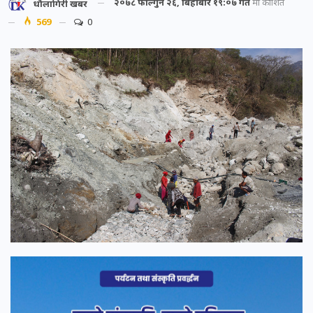
२०७८ फाल्गुन २६, बिहीबार १९:०७ गते
मा प्रकाशित
धौलागिरी खबर
569
0