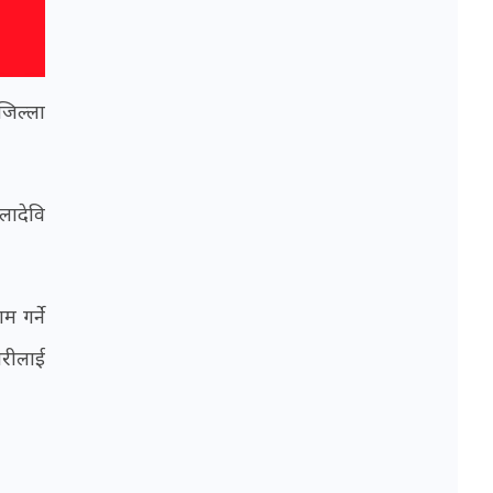
जिल्ला
लादेवि
म गर्ने
ारीलाई