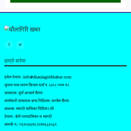
हाम्रो बारेमा
इमेल ठेगाना :
info@dhaulagirikhabar.com
सूचना तथा प्रशारण बिभाग दर्ता न. २३५८ ०७७ ७८
सम्पादक: दुर्गा आचार्य गौतम
कार्यकारी सम्पादक प्रबन्ध निर्देशक: सन्तोष गौतम
प्रकाशक: म्याग्दी मालिका मिडिया प्रा.ली
ठेगाना : बेनी नगरपालिका–७ म्याग्दी
सम्पर्क न.: ०६९५२१२४२,९८४७६३३५६९