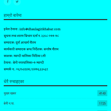
हाम्रो बारेमा
इमेल ठेगाना :
info@dhaulagirikhabar.com
सूचना तथा प्रशारण बिभाग दर्ता न. २३५८ ०७७ ७८
सम्पादक: दुर्गा आचार्य गौतम
कार्यकारी सम्पादक प्रबन्ध निर्देशक: सन्तोष गौतम
प्रकाशक: म्याग्दी मालिका मिडिया प्रा.ली
ठेगाना : बेनी नगरपालिका–७ म्याग्दी
सम्पर्क न.: ०६९५२१२४२,९८४७६३३५६९
धेरै रुचाइएका
मुख्य खबर
4143
बेनी न.पा.
1725