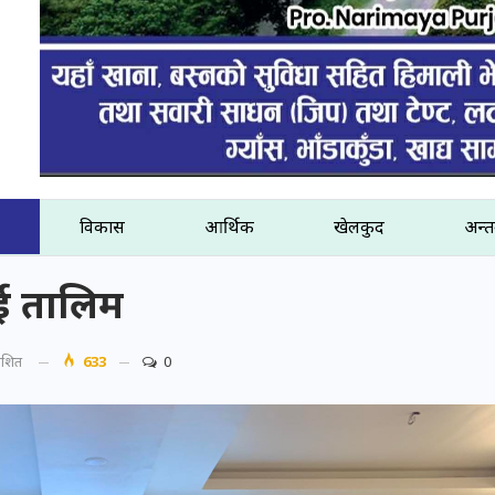
विकास
आर्थिक
खेलकुद
अन्तर
ई तालिम
काशित
633
0