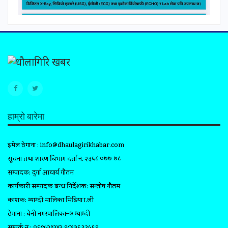
हाम्रो बारेमा
इमेल ठेगाना :
info@dhaulagirikhabar.com
सूचना तथा प्रशारण बिभाग दर्ता न. २३५८ ०७७ ७८
सम्पादक: दुर्गा आचार्य गौतम
कार्यकारी सम्पादक प्रबन्ध निर्देशक: सन्तोष गौतम
प्रकाशक: म्याग्दी मालिका मिडिया प्रा.ली
ठेगाना : बेनी नगरपालिका–७ म्याग्दी
सम्पर्क न.: ०६९५२१२४२,९८४७६३३५६९