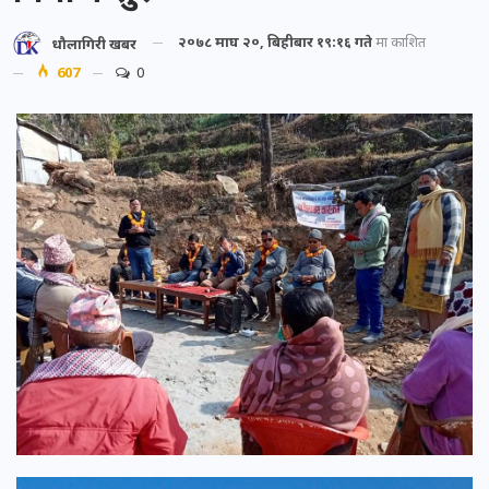
२०७८ माघ २०, बिहीबार १९:१६ गते
मा प्रकाशित
धौलागिरी खबर
607
0