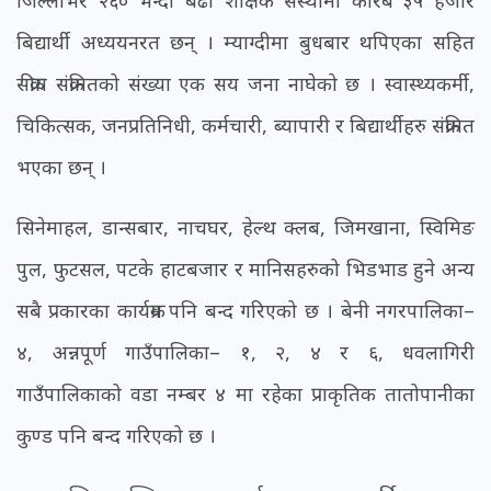
जिल्लाभर २६० भन्दा बढी शैक्षिक संस्थामा करिब ३५ हजार
बिद्यार्थी अध्ययनरत छन् । म्याग्दीमा बुधबार थपिएका सहित
सक्रीय संक्रमितको संख्या एक सय जना नाघेको छ । स्वास्थ्यकर्मी,
चिकित्सक, जनप्रतिनिधी, कर्मचारी, ब्यापारी र बिद्यार्थीहरु संक्रमित
भएका छन् ।
सिनेमाहल, डान्सबार, नाचघर, हेल्थ क्लब, जिमखाना, स्विमिङ
पुल, फुटसल, पटके हाटबजार र मानिसहरुको भिडभाड हुने अन्य
सबै प्रकारका कार्यक्रम पनि बन्द गरिएको छ । बेनी नगरपालिका–
४, अन्नपूर्ण गाउँपालिका– १, २, ४ र ६, धवलागिरी
गाउँपालिकाको वडा नम्बर ४ मा रहेका प्राकृतिक तातोपानीका
कुण्ड पनि बन्द गरिएको छ ।