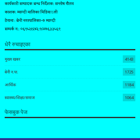
कार्यकारी सम्पादक प्रबन्ध निर्देशक: सन्तोष गौतम
प्रकाशक: म्याग्दी मालिका मिडिया प्रा.ली
ठेगाना : बेनी नगरपालिका–७ म्याग्दी
सम्पर्क न.: ०६९५२१२४२,९८४७६३३५६९
धेरै रुचाइएका
मुख्य खबर
4143
बेनी न.पा.
1725
आर्थिक
1184
स्वास्थ्य/शिक्षा/समाज
1064
फेसबुक पेज