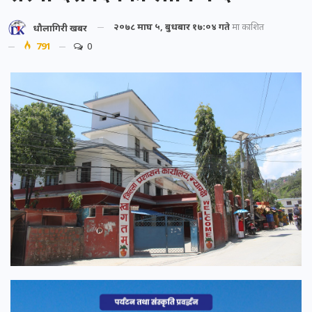
२०७८ माघ ५, बुधबार १७:०४ गते
मा प्रकाशित
धौलागिरी खबर
791
0