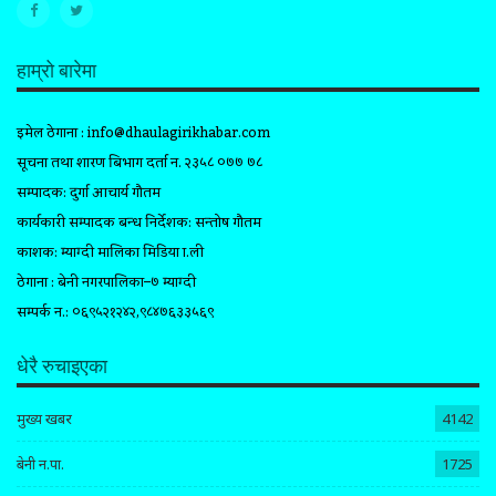
हाम्रो बारेमा
इमेल ठेगाना :
info@dhaulagirikhabar.com
सूचना तथा प्रशारण बिभाग दर्ता न. २३५८ ०७७ ७८
सम्पादक: दुर्गा आचार्य गौतम
कार्यकारी सम्पादक प्रबन्ध निर्देशक: सन्तोष गौतम
प्रकाशक: म्याग्दी मालिका मिडिया प्रा.ली
ठेगाना : बेनी नगरपालिका–७ म्याग्दी
सम्पर्क न.: ०६९५२१२४२,९८४७६३३५६९
धेरै रुचाइएका
मुख्य खबर
4142
बेनी न.पा.
1725