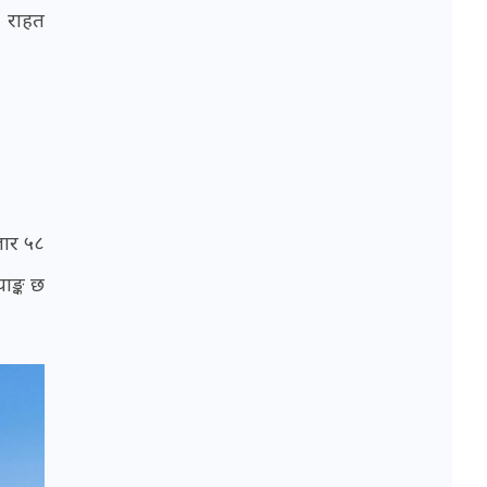
ई राहत
जार ५८
ाङ्क छ