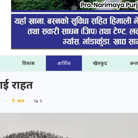
विकास
आर्थिक
खेलकुद
अन्तर
ाई राहत
त
609
0