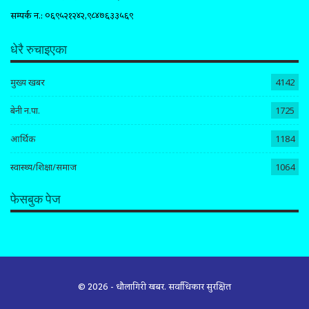
सम्पर्क न.: ०६९५२१२४२,९८४७६३३५६९
धेरै रुचाइएका
मुख्य खबर
4142
बेनी न.पा.
1725
आर्थिक
1184
स्वास्थ्य/शिक्षा/समाज
1064
फेसबुक पेज
© 2026 - धौलागिरी खबर. सर्वाधिकार सुरक्षित