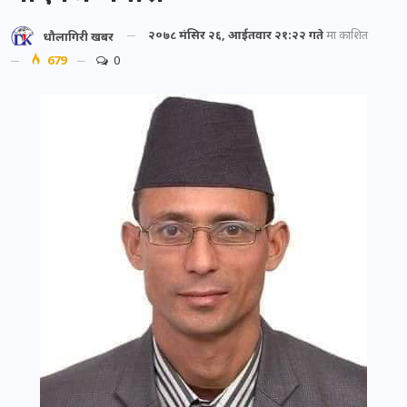
२०७८ मंसिर २६, आईतवार २१:२२ गते
मा प्रकाशित
धौलागिरी खबर
679
0