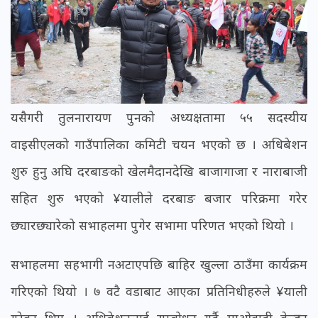
यसैगरी तुलनारायण पुनको अध्यक्षतामा ५५ सदस्यीय
वाइसीएलको गाउँपालिका कमिटी चयन भएको छ । अधिबेशन
शुरु हुनु अघि दरबाङको खेलमैदानदेखि बाजागाजा र नाराबाजी
सहित शुरु भएको ¥यालीले दरबाङ बजार परिक्रमा गरेर
छ्यारछ्यारेको सभाहलमा पुगेर सभामा परिणत भएको थियो ।
सभाहलमा सहभागी नअटाएपछि बाहिर खुल्ला ठाउँमा कार्यक्रम
गरिएको थियो । ७ वटै वडाबाट आएका प्रतिनिधीहरुले ¥याली
गरेका थिए । अधिबेशनलाई सम्बोधन गर्दै माओवादी केन्द्रका