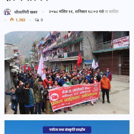
२०७८ मंसिर ११, शनिबार १८:०२ गते
मा प्रकाशित
धौलागिरी खबर
1,383
0