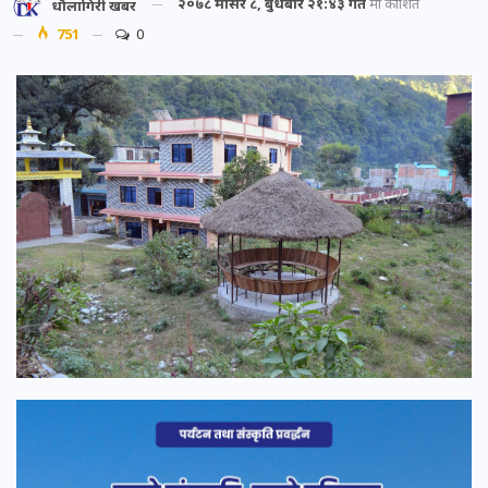
२०७८ मंसिर ८, बुधबार २१:४३ गते
मा प्रकाशित
धौलागिरी खबर
751
0