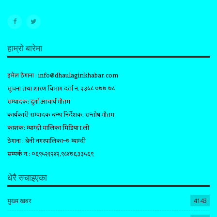
हाम्रो बारेमा
इमेल ठेगाना :
info@dhaulagirikhabar.com
सूचना तथा प्रशारण बिभाग दर्ता न. २३५८ ०७७ ७८
सम्पादक: दुर्गा आचार्य गौतम
कार्यकारी सम्पादक प्रबन्ध निर्देशक: सन्तोष गौतम
प्रकाशक: म्याग्दी मालिका मिडिया प्रा.ली
ठेगाना : बेनी नगरपालिका–७ म्याग्दी
सम्पर्क न.: ०६९५२१२४२,९८४७६३३५६९
धेरै रुचाइएका
मुख्य खबर
4143