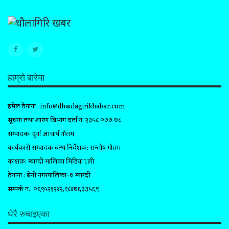
हाम्रो बारेमा
इमेल ठेगाना :
info@dhaulagirikhabar.com
सूचना तथा प्रशारण बिभाग दर्ता न. २३५८ ०७७ ७८
सम्पादक: दुर्गा आचार्य गौतम
कार्यकारी सम्पादक प्रबन्ध निर्देशक: सन्तोष गौतम
प्रकाशक: म्याग्दी मालिका मिडिया प्रा.ली
ठेगाना : बेनी नगरपालिका–७ म्याग्दी
सम्पर्क न.: ०६९५२१२४२,९८४७६३३५६९
धेरै रुचाइएका