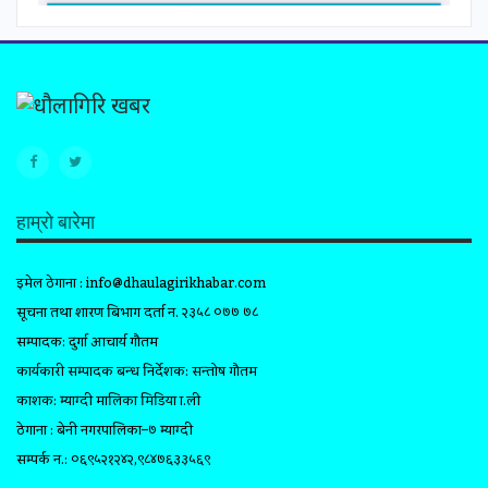
हाम्रो बारेमा
इमेल ठेगाना :
info@dhaulagirikhabar.com
सूचना तथा प्रशारण बिभाग दर्ता न. २३५८ ०७७ ७८
सम्पादक: दुर्गा आचार्य गौतम
कार्यकारी सम्पादक प्रबन्ध निर्देशक: सन्तोष गौतम
प्रकाशक: म्याग्दी मालिका मिडिया प्रा.ली
ठेगाना : बेनी नगरपालिका–७ म्याग्दी
सम्पर्क न.: ०६९५२१२४२,९८४७६३३५६९