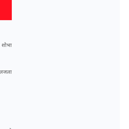
ा शोभा
 जलजला