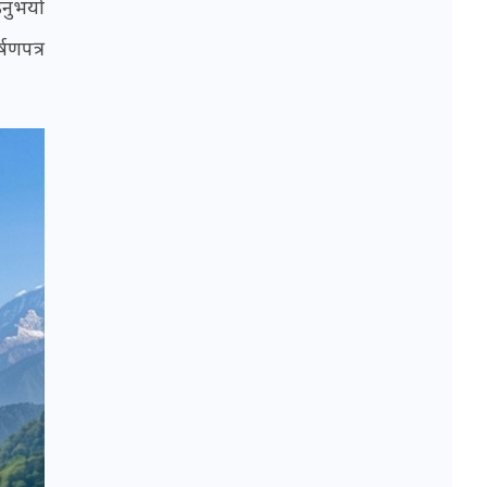
उनुभयो
षणपत्र