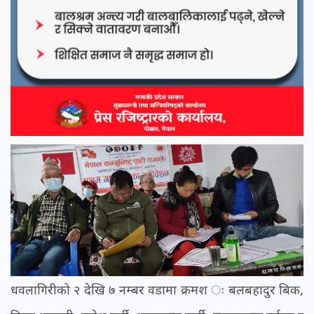
धवलागिरीको २ देखि ७ नम्बर वडामा क्रमश ः बलबहादुर बिक,