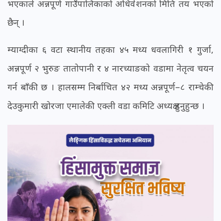
भएकाले अन्नपूर्ण गाउँपालिकाको अधिवेशनको मिति तय भएको
छैन् ।
म्याग्दीका ६ वटा स्थानीय तहका ४५ मध्य धवलागिरी १ गुर्जा,
अन्नपूर्ण २ भुरुङ तातोपानी र ४ नारच्याङको वडामा नेतृत्व चयन
गर्न बाँकी छ । हालसम्म निर्बाचित ४२ मध्य अन्नपूर्ण–८ राम्चेकी
देउकुमारी खोरजा एमालेकी एक्ली वडा कमिटि अध्यक्ष हुनुहुन्छ ।