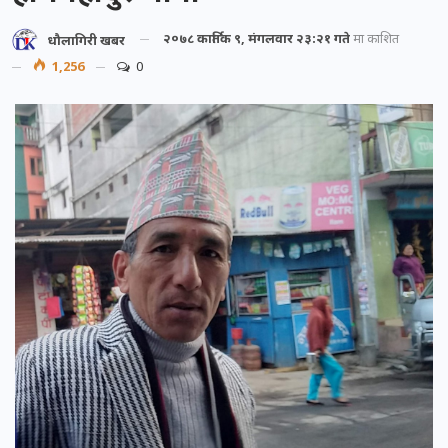
२०७८ कार्तिक ९, मंगलवार २३:२१ गते
मा प्रकाशित
धौलागिरी खबर
1,256
0