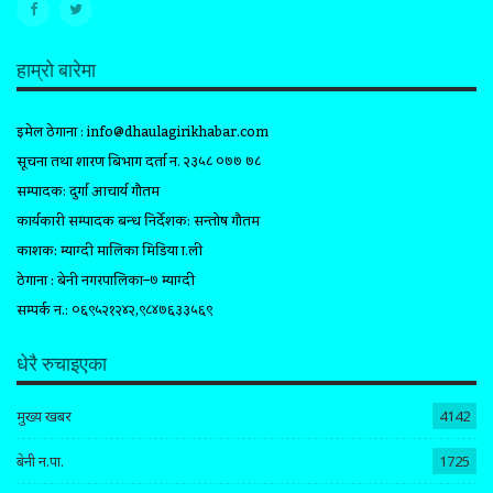
हाम्रो बारेमा
इमेल ठेगाना :
info@dhaulagirikhabar.com
सूचना तथा प्रशारण बिभाग दर्ता न. २३५८ ०७७ ७८
सम्पादक: दुर्गा आचार्य गौतम
कार्यकारी सम्पादक प्रबन्ध निर्देशक: सन्तोष गौतम
प्रकाशक: म्याग्दी मालिका मिडिया प्रा.ली
ठेगाना : बेनी नगरपालिका–७ म्याग्दी
सम्पर्क न.: ०६९५२१२४२,९८४७६३३५६९
धेरै रुचाइएका
मुख्य खबर
4142
बेनी न.पा.
1725