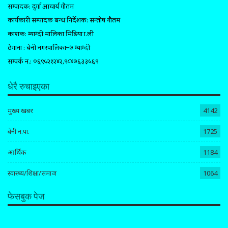
सम्पादक: दुर्गा आचार्य गौतम
कार्यकारी सम्पादक प्रबन्ध निर्देशक: सन्तोष गौतम
प्रकाशक: म्याग्दी मालिका मिडिया प्रा.ली
ठेगाना : बेनी नगरपालिका–७ म्याग्दी
सम्पर्क न.: ०६९५२१२४२,९८४७६३३५६९
धेरै रुचाइएका
मुख्य खबर
4142
बेनी न.पा.
1725
आर्थिक
1184
स्वास्थ्य/शिक्षा/समाज
1064
फेसबुक पेज