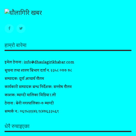
हाम्रो बारेमा
इमेल ठेगाना :
info@dhaulagirikhabar.com
सूचना तथा प्रशारण बिभाग दर्ता न. २३५८ ०७७ ७८
सम्पादक: दुर्गा आचार्य गौतम
कार्यकारी सम्पादक प्रबन्ध निर्देशक: सन्तोष गौतम
प्रकाशक: म्याग्दी मालिका मिडिया प्रा.ली
ठेगाना : बेनी नगरपालिका–७ म्याग्दी
सम्पर्क न.: ०६९५२१२४२,९८४७६३३५६९
धेरै रुचाइएका