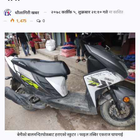
२०७८ कार्तिक ५, शुक्रबार २१:१० गते
मा प्रकाशित
धौलागिरी खबर
1,475
0
बेनीको बालमन्दिरचोकबाट हराएको स्कुटर । फाइल तस्बिर एकराज चापागाई