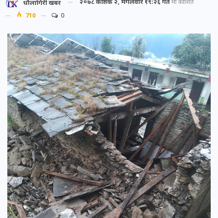
२०७८ कार्तिक २, मंगलवार १९:२६ गते
मा प्रकाशित
धौलागिरी खबर
710
0