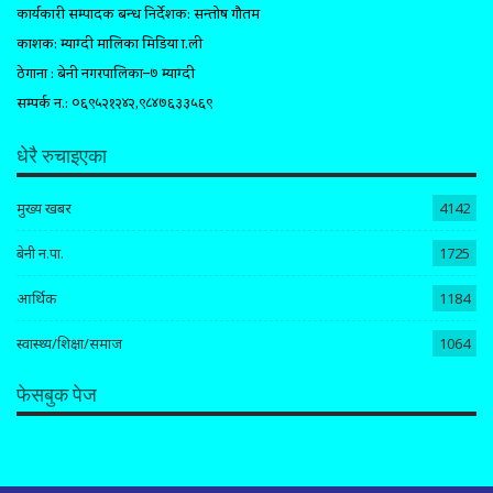
कार्यकारी सम्पादक प्रबन्ध निर्देशक: सन्तोष गौतम
प्रकाशक: म्याग्दी मालिका मिडिया प्रा.ली
ठेगाना : बेनी नगरपालिका–७ म्याग्दी
सम्पर्क न.: ०६९५२१२४२,९८४७६३३५६९
धेरै रुचाइएका
मुख्य खबर
4142
बेनी न.पा.
1725
आर्थिक
1184
स्वास्थ्य/शिक्षा/समाज
1064
फेसबुक पेज