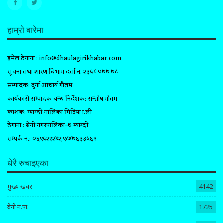
हाम्रो बारेमा
इमेल ठेगाना :
info@dhaulagirikhabar.com
सूचना तथा प्रशारण बिभाग दर्ता न. २३५८ ०७७ ७८
सम्पादक: दुर्गा आचार्य गौतम
कार्यकारी सम्पादक प्रबन्ध निर्देशक: सन्तोष गौतम
प्रकाशक: म्याग्दी मालिका मिडिया प्रा.ली
ठेगाना : बेनी नगरपालिका–७ म्याग्दी
सम्पर्क न.: ०६९५२१२४२,९८४७६३३५६९
धेरै रुचाइएका
मुख्य खबर
4142
बेनी न.पा.
1725