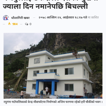
ज्याला दिन नमानेपछि बिचल्ली
२०७८ आश्विन २४, आईतवार १८:१७ गते
मा प्रकाशित
धौलागिरी खबर
904
0
रघुगंगा गाउँपालिकाको केन्द्र मौवाफाँटमा निर्माणको अन्तिम चरणमा रहेको प्रहरी चौकीको भवन ।