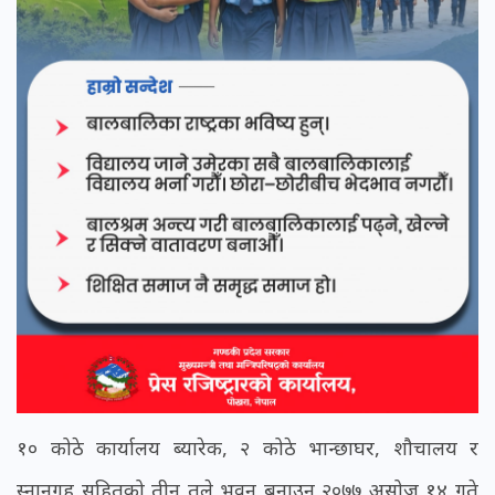
१० कोठे कार्यालय ब्यारेक, २ कोठे भान्छाघर, शौचालय र
स्नानगृह सहितको तीन तले भवन बनाउन २०७७ असोज १४ गते