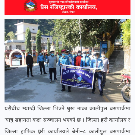
यसैबीच म्याग्दी जिल्ला भित्रने प्रमुख नाका कालीपुल बसपार्कमा
‘यात्रु सहायता कक्ष’ सञ्चालन भएको छ । जिल्ला प्रहरी कार्यालय र
जिल्ला ट्राफिक प्रहरी कार्यालयले बेनी–८ कालीपुल बसपार्कमा