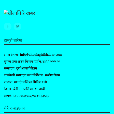
हाम्रो बारेमा
इमेल ठेगाना :
info@dhaulagirikhabar.com
सूचना तथा प्रशारण बिभाग दर्ता न. २३५८ ०७७ ७८
सम्पादक: दुर्गा आचार्य गौतम
कार्यकारी सम्पादक प्रबन्ध निर्देशक: सन्तोष गौतम
प्रकाशक: म्याग्दी मालिका मिडिया प्रा.ली
ठेगाना : बेनी नगरपालिका–७ म्याग्दी
सम्पर्क न.: ०६९५२१२४२,९८४७६३३५६९
धेरै रुचाइएका