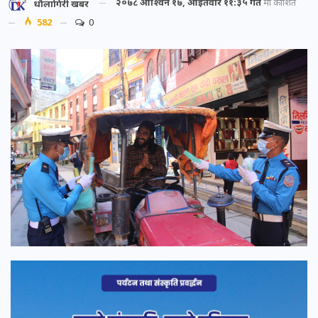
२०७८ आश्विन १७, आईतवार ११:३५ गते
मा प्रकाशित
धौलागिरी खबर
582
0