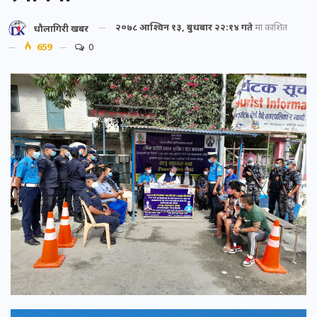
२०७८ आश्विन १३, बुधबार २२:१४ गते
मा प्रकाशित
धौलागिरी खबर
659
0