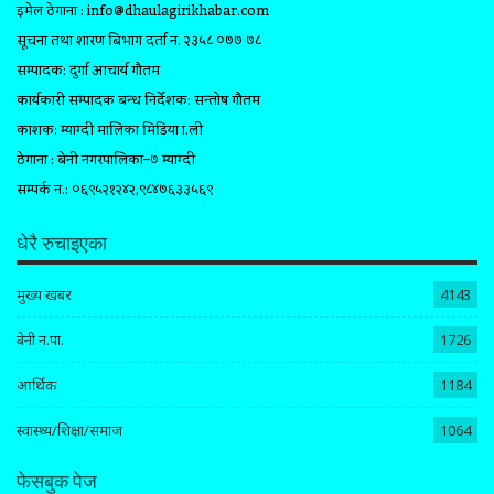
इमेल ठेगाना :
info@dhaulagirikhabar.com
सूचना तथा प्रशारण बिभाग दर्ता न. २३५८ ०७७ ७८
सम्पादक: दुर्गा आचार्य गौतम
कार्यकारी सम्पादक प्रबन्ध निर्देशक: सन्तोष गौतम
प्रकाशक: म्याग्दी मालिका मिडिया प्रा.ली
ठेगाना : बेनी नगरपालिका–७ म्याग्दी
सम्पर्क न.: ०६९५२१२४२,९८४७६३३५६९
धेरै रुचाइएका
मुख्य खबर
4143
बेनी न.पा.
1726
आर्थिक
1184
स्वास्थ्य/शिक्षा/समाज
1064
फेसबुक पेज