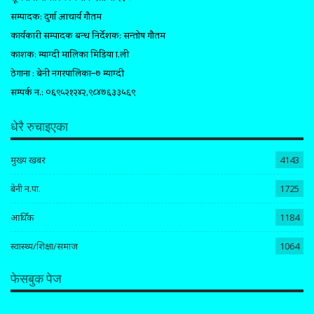
सम्पादक: दुर्गा आचार्य गौतम
कार्यकारी सम्पादक प्रबन्ध निर्देशक: सन्तोष गौतम
प्रकाशक: म्याग्दी मालिका मिडिया प्रा.ली
ठेगाना : बेनी नगरपालिका–७ म्याग्दी
सम्पर्क न.: ०६९५२१२४२,९८४७६३३५६९
धेरै रुचाइएका
मुख्य खबर
4143
बेनी न.पा.
1725
आर्थिक
1184
स्वास्थ्य/शिक्षा/समाज
1064
फेसबुक पेज